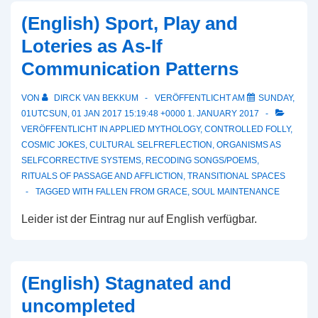
(English) Sport, Play and
Loteries as As-If
Communication Patterns
VON
DIRCK VAN BEKKUM
VERÖFFENTLICHT AM
SUNDAY,
01UTCSUN, 01 JAN 2017 15:19:48 +0000 1. JANUARY 2017
VERÖFFENTLICHT IN
APPLIED MYTHOLOGY
,
CONTROLLED FOLLY
,
COSMIC JOKES
,
CULTURAL SELFREFLECTION
,
ORGANISMS AS
SELFCORRECTIVE SYSTEMS
,
RECODING SONGS/POEMS
,
RITUALS OF PASSAGE AND AFFLICTION
,
TRANSITIONAL SPACES
TAGGED WITH
FALLEN FROM GRACE
,
SOUL MAINTENANCE
Leider ist der Eintrag nur auf English verfügbar.
(English) Stagnated and
uncompleted