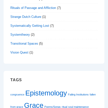
Rituals of Passage and Affliction
(7)
Strange Dutch Culture
(1)
Systematically Getting Lost
(7)
Systemtheory
(2)
Transitional Spaces
(5)
Vision Quest
(1)
TAGS
Epistemology
congruence
Failing Institutions
fallen
Grace
from grace
Poems/Songs
ritual
soul maintenance