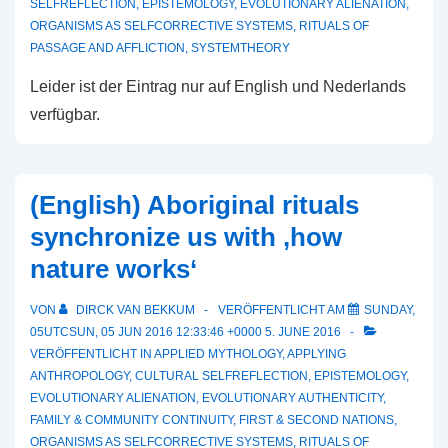
SELFREFLECTION
,
EPISTEMOLOGY
,
EVOLUTIONARY ALIENATION
,
ORGANISMS AS SELFCORRECTIVE SYSTEMS
,
RITUALS OF
PASSAGE AND AFFLICTION
,
SYSTEMTHEORY
Leider ist der Eintrag nur auf English und Nederlands
verfügbar.
(English) Aboriginal rituals
synchronize us with ‚how
nature works‘
VON
DIRCK VAN BEKKUM
VERÖFFENTLICHT AM
SUNDAY,
05UTCSUN, 05 JUN 2016 12:33:46 +0000 5. JUNE 2016
VERÖFFENTLICHT IN
APPLIED MYTHOLOGY
,
APPLYING
ANTHROPOLOGY
,
CULTURAL SELFREFLECTION
,
EPISTEMOLOGY
,
EVOLUTIONARY ALIENATION
,
EVOLUTIONARY AUTHENTICITY
,
FAMILY & COMMUNITY CONTINUITY
,
FIRST & SECOND NATIONS
,
ORGANISMS AS SELFCORRECTIVE SYSTEMS
,
RITUALS OF