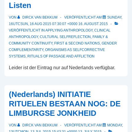
Listen
VON
DIRCK VAN BEKKUM
VERÖFFENTLICHT AM
SUNDAY,
16UTCSUN, 16 AUG 2015 07:30:07 +0000 16. AUGUST 2015
VERÖFFENTLICHT IN
APPLYING ANTHROPOLOGY
,
CLINICAL
ANTHROPOLOGY
,
CULTURAL SELFREFLECTION
,
FAMILY &
COMMUNITY CONTINUITY
,
FIRST & SECOND NATIONS
,
GENDER
COMPLEMENTARITY
,
ORGANISMS AS SELFCORRECTIVE
SYSTEMS
,
RITUALS OF PASSAGE AND AFFLICTION
Leider ist der Eintrag nur auf Nederlands verfügbar.
(Nederlands) INITIATIE
RITUELEN BESTAAN NOG: DE
LIMBURGSE JONKHEID
VON
DIRCK VAN BEKKUM
VERÖFFENTLICHT AM
MONDAY,
13UTCMON, 13 JUL 2015 15:43:31 +0000 13. JULY 2015