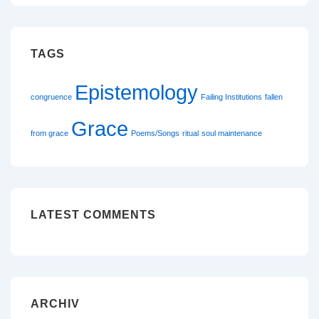
TAGS
Epistemology
congruence
Failing Institutions
fallen
Grace
from grace
Poems/Songs
ritual
soul maintenance
LATEST COMMENTS
ARCHIV