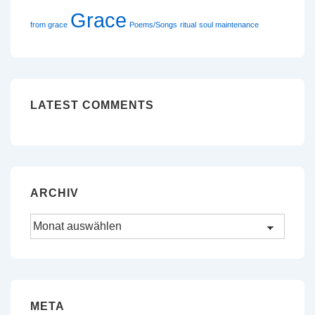
Grace
from grace
Poems/Songs
ritual
soul maintenance
LATEST COMMENTS
ARCHIV
Archiv
META