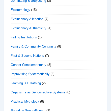
Dominating & Subjecting
(3)
Epistemology
(15)
Evolutionary Alienation
(7)
Evolutionary Authenticity
(4)
Failing Institutions
(1)
Family & Community Continuity
(9)
First & Second Nations
(7)
Gender Complementarity
(8)
Improvising Systematically
(5)
Learning is Breathing
(2)
Organisms as Selfcorrective Systems
(8)
Practical Mythology
(8)
Recoding Songs/Poems
(2)