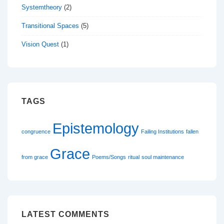
Systemtheory
(2)
Transitional Spaces
(5)
Vision Quest
(1)
TAGS
Epistemology
congruence
Failing Institutions
fallen
Grace
from grace
Poems/Songs
ritual
soul maintenance
LATEST COMMENTS