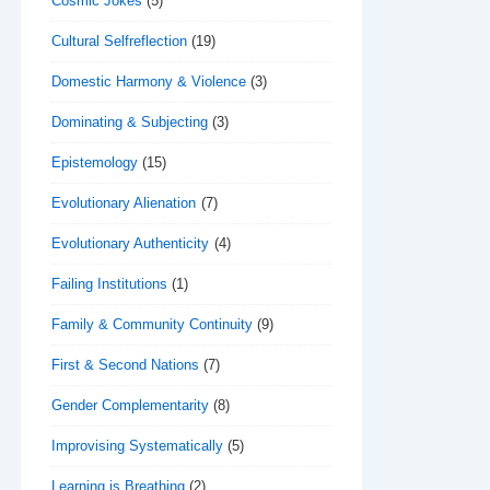
Cosmic Jokes
(5)
Cultural Selfreflection
(19)
Domestic Harmony & Violence
(3)
Dominating & Subjecting
(3)
Epistemology
(15)
Evolutionary Alienation
(7)
Evolutionary Authenticity
(4)
Failing Institutions
(1)
Family & Community Continuity
(9)
First & Second Nations
(7)
Gender Complementarity
(8)
Improvising Systematically
(5)
Learning is Breathing
(2)